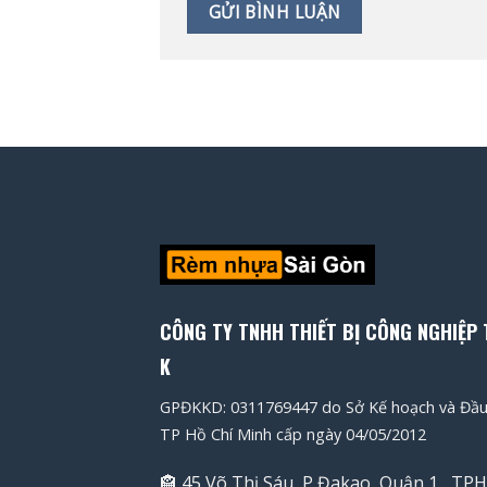
CÔNG TY TNHH THIẾT BỊ CÔNG NGHIỆP 
K
GPĐKKD: 0311769447 do Sở Kế hoạch và Đầu
TP Hồ Chí Minh cấp ngày 04/05/2012
🏤 45 Võ Thị Sáu, P Đakao, Quận 1 , T