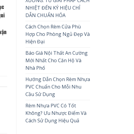
XƯỞNG: TỪ GIẢI PHÁP CÁCH
ục
NHIỆT ĐẾN KÝ HIỆU CHỈ
qui
DẪN CHUẨN HÓA
Cách Chọn Rèm Cửa Phù
vận
Hợp Cho Phòng Ngủ Đẹp Và
Hiện Đại
Báo Giá Nội Thất An Cường
Mới Nhất Cho Căn Hộ Và
Nhà Phố
Hướng Dẫn Chọn Rèm Nhựa
PVC Chuẩn Cho Mỗi Nhu
Cầu Sử Dụng
Rèm Nhựa PVC Có Tốt
Không? Ưu Nhược Điểm Và
Cách Sử Dụng Hiệu Quả