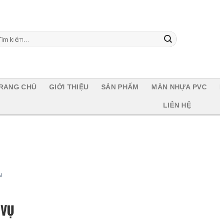
m
ếm:
RANG CHỦ
GIỚI THIỆU
SẢN PHẨM
MÀN NHỰA PVC
LIÊN HỆ
N
 VỤ