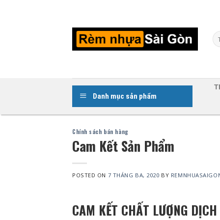
Skip
to
content
Tì
ki
T
Danh mục sản phẩm
Chính sách bán hàng
Cam Kết Sản Phẩm
POSTED ON
7 THÁNG BA, 2020
BY
REMNHUASAIGO
CAM KẾT CHẤT LƯỢNG DỊCH